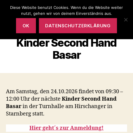
Diese Website benutzt Cookies. Wenn du die Website weiter
Förderverein
nutzt, gehen wir von deinem Einverständnis aus.
Suchen
Menü
OK
DATENSCHUTZERKLÄRUNG
Kinder Second Hand
Basar
Am Samstag, den 24.10.2026 findet von 09:30 –
12:00 Uhr der nächste
Kinder Second Hand
Basar
in der Turnhalle am Hirschanger in
Starnberg statt.
Hier geht´s zur Anmeldung!